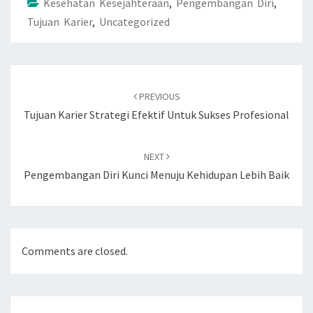
Kesehatan Kesejahteraan
,
Pengembangan Diri
,
Tujuan Karier
,
Uncategorized
Post
navigation
PREVIOUS
Tujuan Karier Strategi Efektif Untuk Sukses Profesional
NEXT
Pengembangan Diri Kunci Menuju Kehidupan Lebih Baik
Comments are closed.