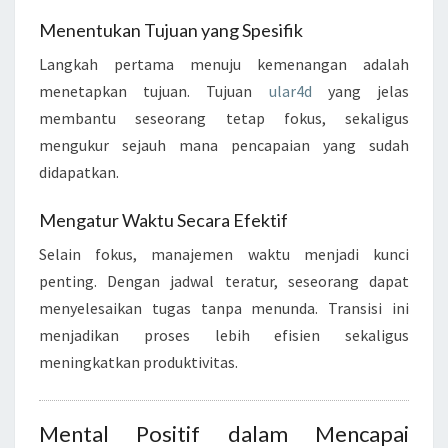
Menentukan Tujuan yang Spesifik
Langkah pertama menuju kemenangan adalah
menetapkan tujuan. Tujuan
ular4d
yang jelas
membantu seseorang tetap fokus, sekaligus
mengukur sejauh mana pencapaian yang sudah
didapatkan.
Mengatur Waktu Secara Efektif
Selain fokus, manajemen waktu menjadi kunci
penting. Dengan jadwal teratur, seseorang dapat
menyelesaikan tugas tanpa menunda. Transisi ini
menjadikan proses lebih efisien sekaligus
meningkatkan produktivitas.
Mental Positif dalam Mencapai