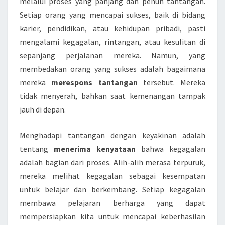
melalui proses yang panjang dan penuh tantangan.
Setiap orang yang mencapai sukses, baik di bidang
karier, pendidikan, atau kehidupan pribadi, pasti
mengalami kegagalan, rintangan, atau kesulitan di
sepanjang perjalanan mereka. Namun, yang
membedakan orang yang sukses adalah bagaimana
mereka
merespons tantangan
tersebut. Mereka
tidak menyerah, bahkan saat kemenangan tampak
jauh di depan.
Menghadapi tantangan dengan keyakinan adalah
tentang
menerima kenyataan
bahwa kegagalan
adalah bagian dari proses. Alih-alih merasa terpuruk,
mereka melihat kegagalan sebagai kesempatan
untuk belajar dan berkembang. Setiap kegagalan
membawa pelajaran berharga yang dapat
mempersiapkan kita untuk mencapai keberhasilan