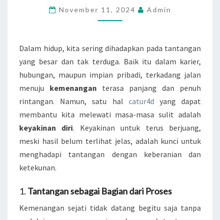
November 11, 2024
Admin
Dalam hidup, kita sering dihadapkan pada tantangan
yang besar dan tak terduga. Baik itu dalam karier,
hubungan, maupun impian pribadi, terkadang jalan
menuju
kemenangan
terasa panjang dan penuh
rintangan. Namun, satu hal
catur4d
yang dapat
membantu kita melewati masa-masa sulit adalah
keyakinan diri
. Keyakinan untuk terus berjuang,
meski hasil belum terlihat jelas, adalah kunci untuk
menghadapi tantangan dengan keberanian dan
ketekunan.
1.
Tantangan sebagai Bagian dari Proses
Kemenangan sejati tidak datang begitu saja tanpa